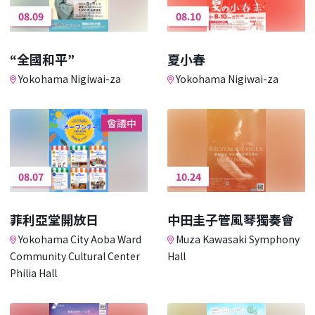
08.09
08.10
“全國和平”
夏小春
Yokohama Nigiwai-za
Yokohama Nigiwai-za
會議中
08.07
10.24
菲利亞堂開放日
中田圭子管風琴獨奏會
Yokohama City Aoba Ward
Muza Kawasaki Symphony
Community Cultural Center
Hall
Philia Hall