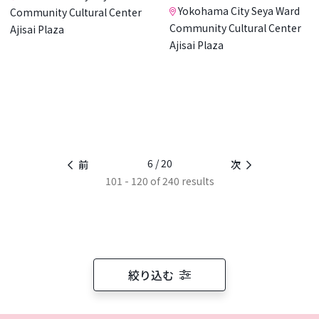
Yokohama City Seya Ward
Community Cultural Center
Community Cultural Center
Ajisai Plaza
Ajisai Plaza
6 / 20
前
次
101 - 120 of 240 results
絞り込む