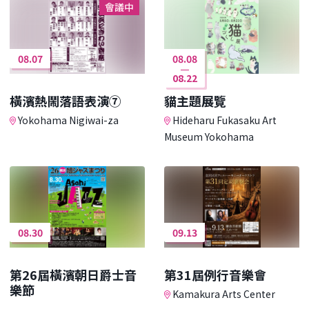
會議中
08.07
08.08
08.22
橫濱熱鬧落語表演⑦
貓主題展覽
Yokohama Nigiwai-za
Hideharu Fukasaku Art
Museum Yokohama
08.30
09.13
第26屆橫濱朝日爵士音
第31屆例行音樂會
樂節
Kamakura Arts Center