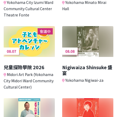
Yokohama City Izumi Ward
Yokohama Minato Mirai
Community Cultural Center
Hall
Theatre Fonte
會議中
08.07
08.08
兒童探險學院 2026
Nigiwaiza Shinsuke 盛
宴
Midori Art Park (Yokohama
Yokohama Nigiwai-za
City Midori Ward Community
Cultural Center)