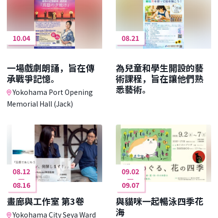
10.04
08.21
一場戲劇朗誦，旨在傳
為兒童和學生開設的藝
承戰爭記憶。
術課程，旨在讓他們熟
悉藝術。
Yokohama Port Opening
Memorial Hall (Jack)
08.12
09.02
08.16
09.07
畫廊與工作室 第3卷
與貓咪一起暢泳四季花
海
Yokohama City Seya Ward