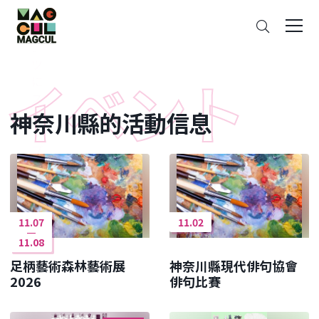
ン
搜
テ
索
ン
ツ
に
ス
神奈川縣的活動信息
キ
ッ
プ
11.07
11.02
11.08
足柄藝術森林藝術展
神奈川縣現代俳句協會
2026
俳句比賽