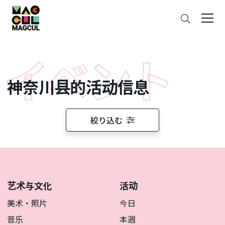
ン
搜
テ
索
ン
ツ
に
ス
神奈川县的活动信息
キ
ッ
プ
絞り込む
艺术与文化
活动
美术・照片
今日
音乐
本週