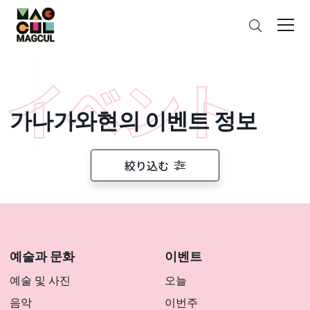
ン
검
テ
색
ン
ツ
に
ス
가나가와현의 이벤트 정보
キ
ッ
プ
絞り込む
예술과 문화
이벤트
예술 및 사진
오늘
음악
이번주