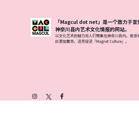
「Magcul dot net」是一个致力于宣
神奈川县内艺术文化情报的网站。
以文化艺术的魅力将人们聚集在神奈川县内，使该
区更加繁荣。进而促进「Magnet Culture」。
Instagram
X
Facebook
(Twitter)
プライバシーポリシー
SNSアカウント運用ポ
© 2026 Magcul All Rights Reserved.