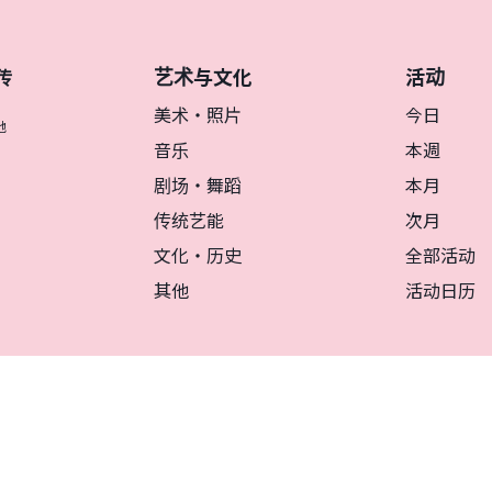
艺术与文化
活动
传
美术・照片
今日
地
音乐
本週
剧场・舞蹈
本月
传统艺能
次月
文化・历史
全部活动
其他
活动日历
リシー
マグカルとは