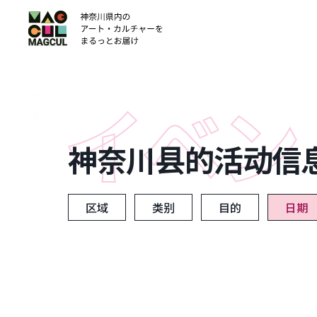
ン
テ
ン
ツ
に
ス
キ
ッ
神奈川县的活动信
プ
区域
类别
目的
日期