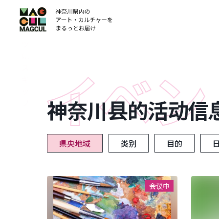
ン
テ
ン
ツ
に
ス
キ
ッ
神奈川县的活动信
プ
県央地域
类别
目的
会议中