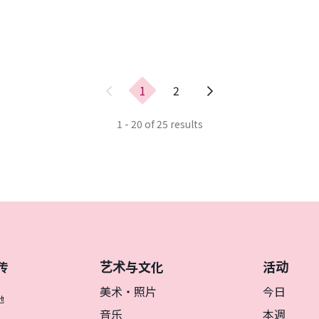
上
1
2
一
页
1 - 20 of 25 results
艺术与文化
活动
传
美术・照片
今日
地
音乐
本週