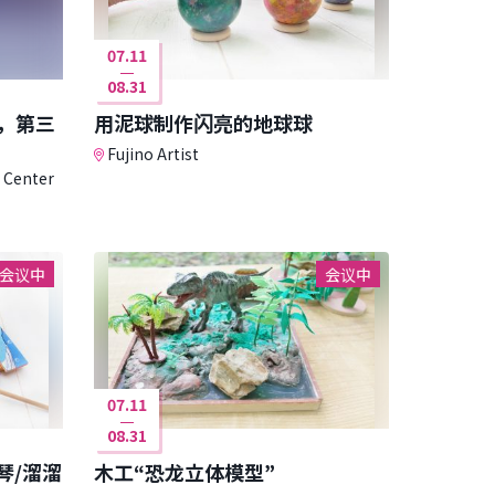
07.11
08.31
列，第三
用泥球制作闪亮的地球球
Fujino Artist
n Center
会议中
会议中
07.11
08.31
琴/溜溜
木工“恐龙立体模型”