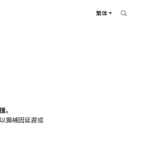
搜
繁体
索
援。
以彌補因延遲或