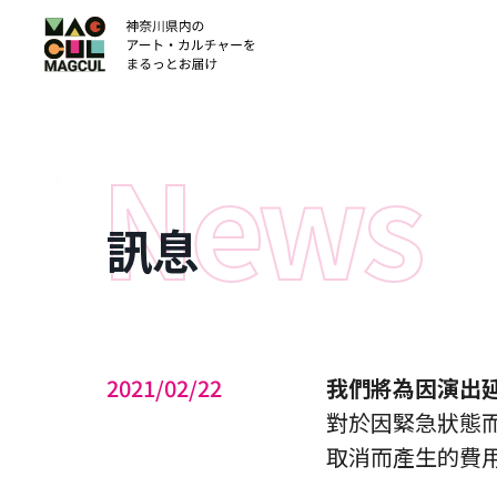
ン
テ
ン
ツ
に
ス
キ
ッ
訊息
プ
2021/02/22
我們將為因演出
對於因緊急狀態
取消而產生的費