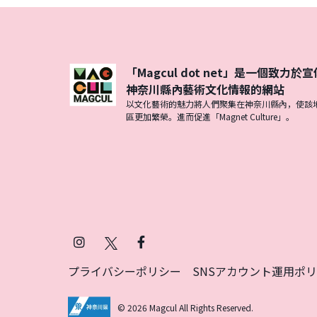
「Magcul dot net」是一個致力於宣
神奈川縣內藝術文化情報的網站
以文化藝術的魅力將人們聚集在神奈川縣內，使該
區更加繁榮。進而促進「Magnet Culture」。
Instagram
X
Facebook
(Twitter)
プライバシーポリシー
SNSアカウント運用ポ
© 2026 Magcul All Rights Reserved.