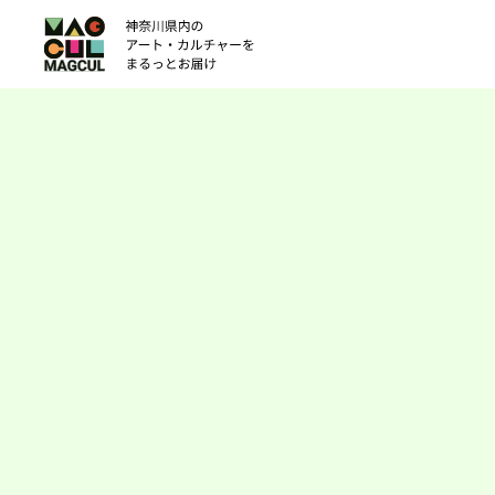
ン
テ
ン
ツ
に
ス
キ
ッ
プ