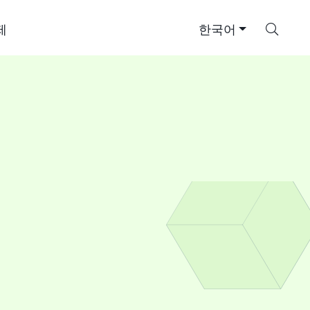
검
제
한국어
색