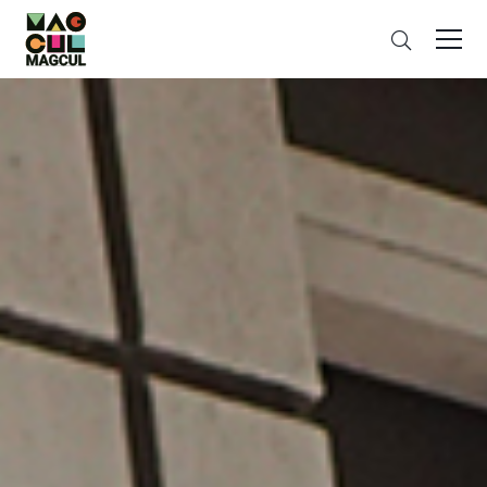
ン
搜
テ
索
ン
ツ
に
ス
キ
ッ
プ