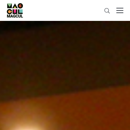
ン
검
テ
색
ン
ツ
に
ス
キ
ッ
プ