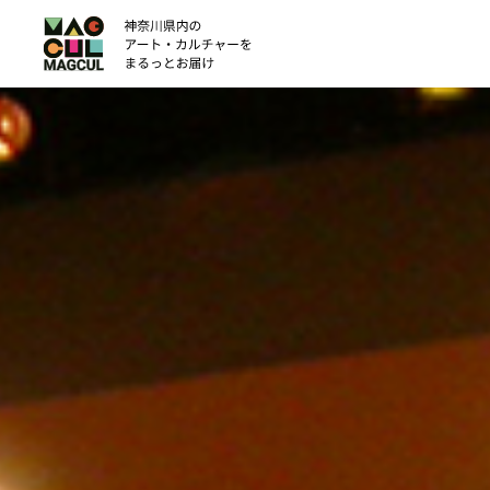
ン
テ
ン
ツ
に
ス
キ
ッ
プ