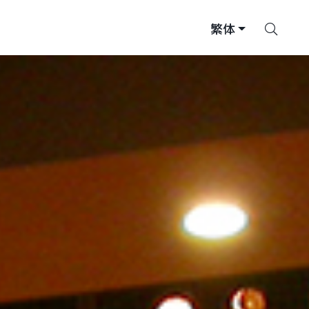
搜
繁体
索