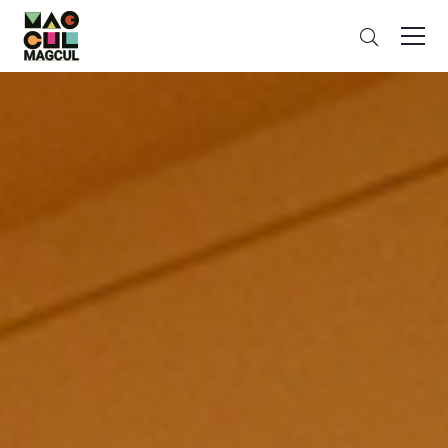
ン
搜
テ
索
ン
ツ
に
ス
キ
ッ
プ