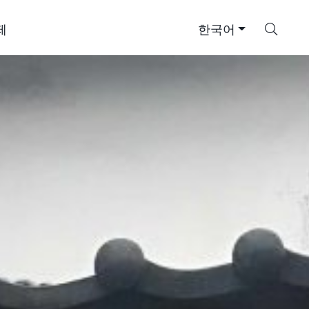
검
제
한국어
색