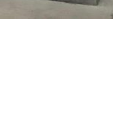
문의
0467-55-5999
입장