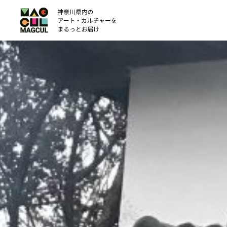
ン
テ
ン
ツ
に
ス
キ
ッ
プ