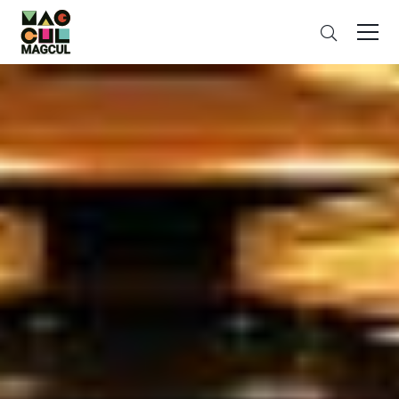
ン
搜
テ
索
ン
ツ
に
ス
キ
ッ
プ