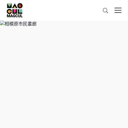
ン
搜
テ
索
ン
ツ
に
ス
キ
ッ
プ