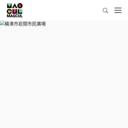
ン
搜
テ
索
ン
ツ
に
ス
キ
ッ
プ