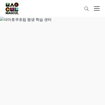
ン
검
テ
색
ン
ツ
に
ス
キ
ッ
プ