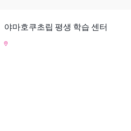
야마호쿠초립 평생 학습 센터
상세 정보
Nearby Places