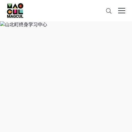
ン
搜
テ
索
ン
ツ
に
ス
キ
ッ
プ