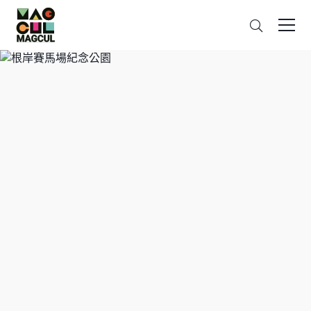
ン
搜
テ
索
ン
ツ
に
ス
キ
ッ
プ