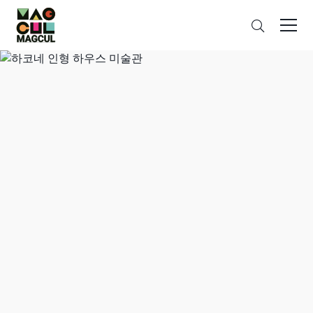
ン
검
テ
색
ン
ツ
に
ス
キ
ッ
プ