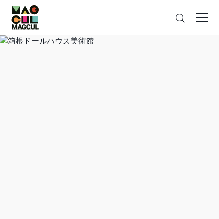
ン
さ
テ
が
ン
す
ツ
に
ス
キ
ッ
プ