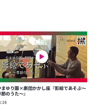
やまゆり園×劇団かかし座『影絵であそぶ～
季節のうた～』
1:16