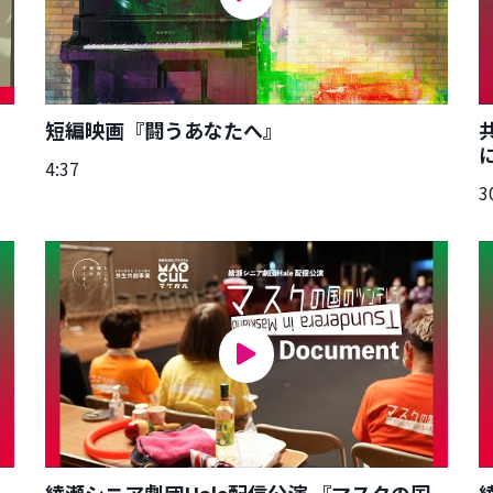
」
短編映画『闘うあなたへ』
4:37
3
綾瀬シニア劇団Hale配信公演 『マスクの国