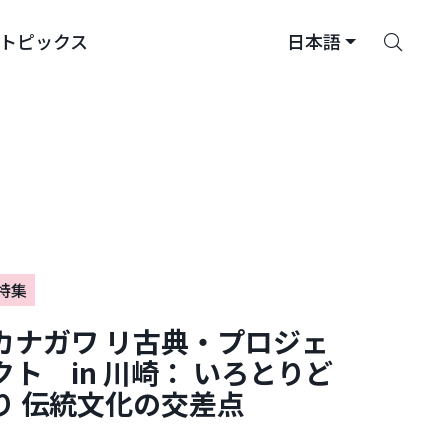
さ
トピックス
日本語
が
す
特集
カナガワ リ古典・プロジェ
クト in 川崎： いろとりど
り 伝統文化の交差点