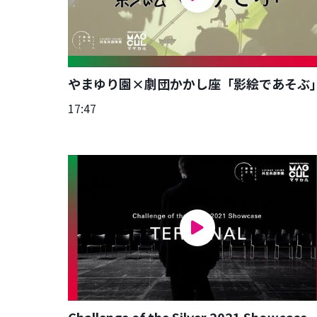
やまゆり園×劇団かかし座「影絵であそぶ
17:47
Challenge of the Silver 2021 Showcase