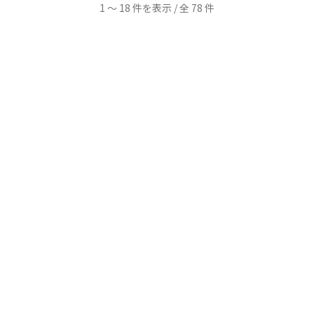
ペ
1 ～ 18 件を表示 / 全 78 件
ー
ジ