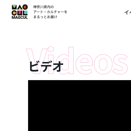
ン
イ
テ
ン
ツ
に
ス
キ
ッ
ビデオ
プ