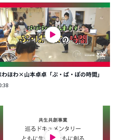
ほわほわ×山本卓卓「ぷ・ぱ・ぽの時間」
0:38