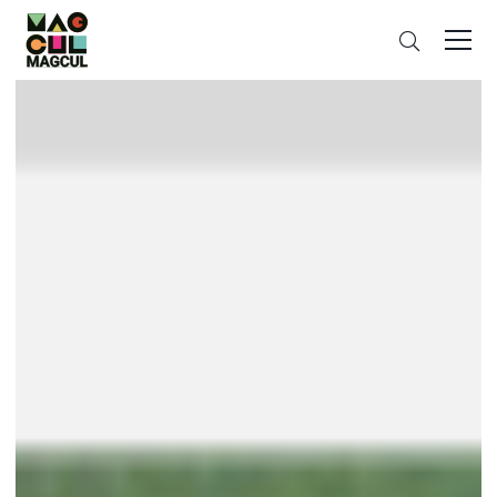
ン
さ
テ
が
ン
す
ツ
に
ス
キ
ッ
プ