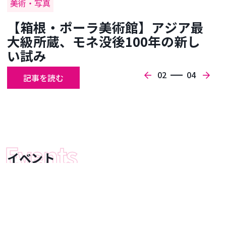
美術・写真
【箱根・ポーラ美術館】アジア最
大級所蔵、モネ没後100年の新し
い試み
Previous
Nex
02
04
記事を読む
イベント
新着
今週
今月
特集