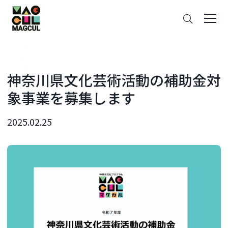
ン
さ
テ
が
ン
す
ツ
に
ス
神奈川県文化芸術活動の補助金対
キ
象事業を募集します
ッ
プ
2025.02.25