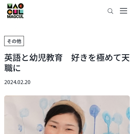
ン
さ
テ
が
ン
す
ツ
に
その他
ス
キ
英語と幼児教育 好きを極めて天
ッ
プ
職に
2024.02.20