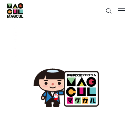
ン
さ
テ
が
ン
す
ツ
に
ス
キ
ッ
プ