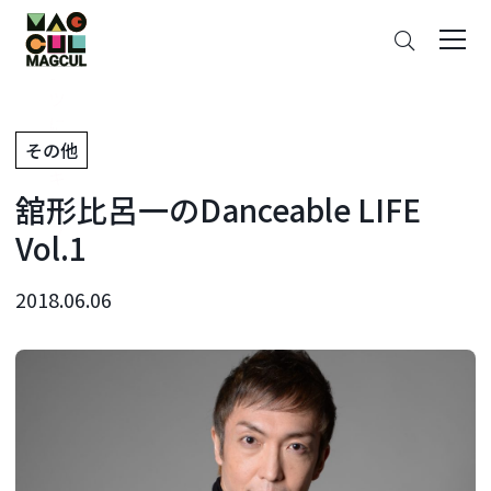
ン
さ
テ
が
ン
す
ツ
に
その他
ス
キ
舘形比呂一のDanceable LIFE
ッ
プ
Vol.1
2018.06.06