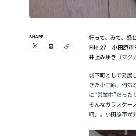
SHARE
行って、みて、感
File.27
小田原市 
井上みゆき
（マグ
城下町として発展
きた小田原。何気
に“営業中”だっ
そんなガラスケー
館」。小田原市が