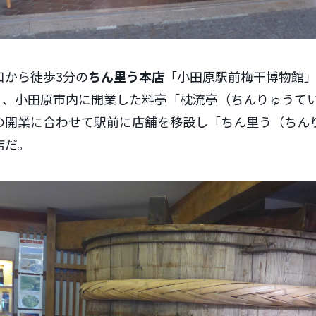
口から徒歩3分の
ちん里う本店
「小田原駅前梅干博物館
年）、小田原市内に開業した料亭「枕流亭（ちんりゅうて
の開業に合わせて駅前に店舗を移設し「ちん里う（ちん
店だ。