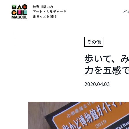
ン
イ
テ
ン
ツ
に
ス
その他
キ
ッ
歩いて、
プ
力を五感
2020.04.03