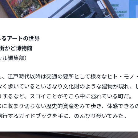
じるアートの世界
街かど博物館
カル編集部）
し、江戸時代以降は交通の要所として様々なヒト・モノ
なく歩いているといきなり文化財のような建物が現れ、
たりするなど、スゴイことがそこら中に溢れている町だ。
スに収まり切らない歴史的資産をみて歩き、体感できる
発行するガイドブックを手に、のんびり歩いてみた。