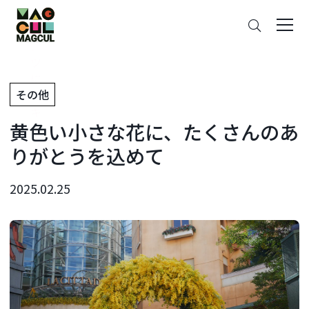
ン
さ
テ
が
ン
す
ツ
に
その他
ス
キ
黄色い小さな花に、たくさんのあ
ッ
プ
りがとうを込めて
2025.02.25