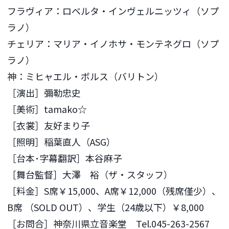
フラヴィア：ロベルタ・インヴェルニッツィ（ソプ
ラノ）
チェリア：マリア・イノホサ・モンテネグロ（ソプ
ラノ）
神：ミヒャエル・ボルス（バリトン）
［演出］彌勒忠史
［美術］tamako☆
［衣裳］友好まり子
［照明］稲葉直人（ASG）
［台本･字幕翻訳］本谷麻子
［舞台監督］大澤 裕（ザ・スタッフ）
［料金］S席￥15,000、A席￥12,000（残席僅少）、
B席 （SOLD OUT）、学生（24歳以下）￥8,000
［お問合］神奈川県立音楽堂 Tel.045-263-2567