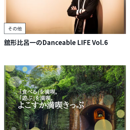
その他
舘形比呂一のDanceable LIFE Vol.6