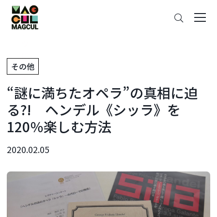
ン
さ
テ
が
ン
す
ツ
に
その他
ス
キ
“謎に満ちたオペラ”の真相に迫
ッ
プ
る?! ヘンデル《シッラ》を
120％楽しむ方法
2020.02.05