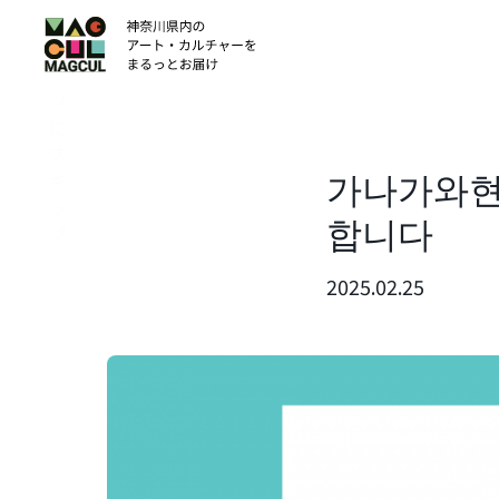
ン
テ
ン
ツ
に
ス
가나가와현
キ
ッ
합니다
プ
2025.02.25