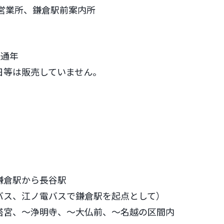
倉営業所、鎌倉駅前案内所
く通年
日等は販売していません。
鎌倉駅から長谷駅
バス、江ノ電バスで鎌倉駅を起点として）
塔宮、～浄明寺、～大仏前、～名越の区間内