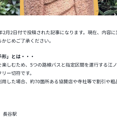
4年2月2日付で投稿された記事になります。現在、内容
らかじめご了承ください。
手形」とは・・・
を楽しむため、5つの路線バスと指定区間を運行する江ノ
フリー切符です。
利用した場合、約70箇所ある協賛店や寺社等で割引や粗
。
、長谷駅