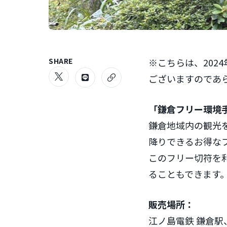
SHARE
※こちらは、202
ございますのであ
「鎌倉フリー環境
鎌倉地域内の観光
降りできるお得な
このフリー切符を
ることもできます
販売場所：
江ノ島電鉄 鎌倉駅