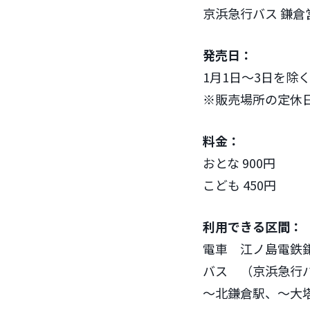
京浜急行バス 鎌
発売日：
1月1日～3日を除
※販売場所の定休
料金：
おとな 900円
こども 450円
利用できる区間：
電車 江ノ島電鉄
バス （京浜急行
～北鎌倉駅、～大