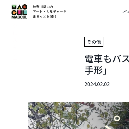
ン
イ
テ
ン
ツ
に
ス
その他
キ
ッ
電車もバ
プ
手形」
2024.02.02