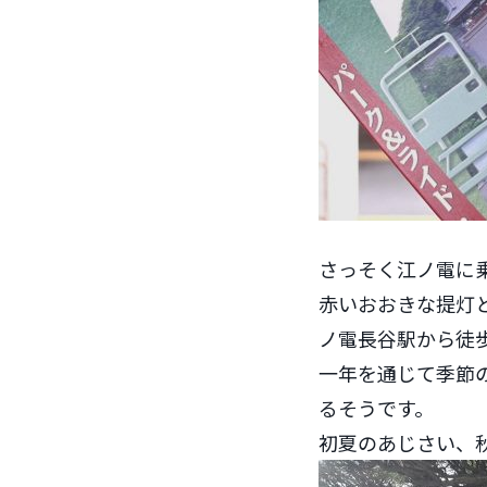
さっそく江ノ電に
赤いおおきな提灯
ノ電長谷駅から徒
一年を通じて季節
るそうです。
初夏のあじさい、