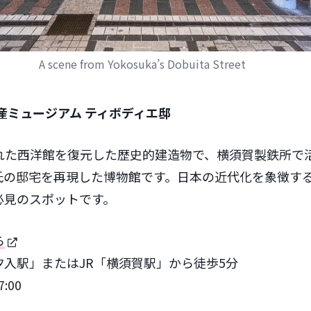
A scene from Yokosuka’s Dobuita Street
産ミュージアム ティボディエ邸
れた西洋館を復元した歴史的建造物で、横須賀製鉄所で
氏の邸宅を再現した博物館です。日本の近代化を象徴す
必見のスポットです。
ら
入駅」またはJR「横須賀駅」から徒歩5分
:00