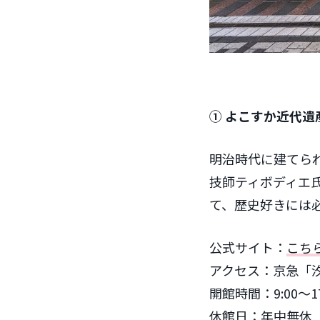
① よこすか近代遺
明治時代に建てら
技師ティボディエ
て、歴史好きには
公式サイト：
こち
アクセス：京急「汐
開館時間：9:00〜17
休館日：年中無休