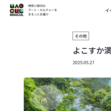
ン
イ
テ
ン
ツ
に
ス
その他
キ
ッ
よこすか
プ
2025.05.27