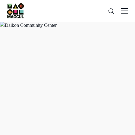
ン
Search
テ
ン
ツ
に
ス
キ
ッ
プ