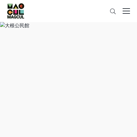
ン
さ
テ
が
ン
す
ツ
に
ス
キ
ッ
プ