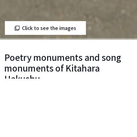
Click to see the images
Poetry monuments and song
monuments of Kitahara
Hakushu
Yokosuka/Miura area
Inquiry