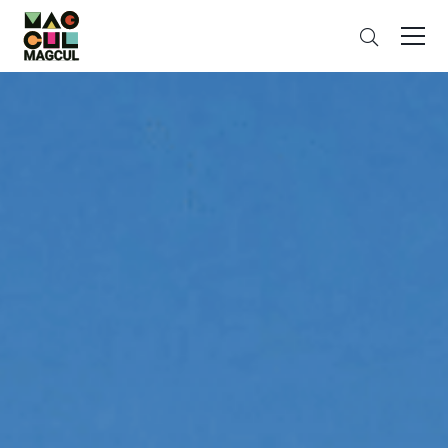
ン
Search
テ
ン
ツ
に
ス
キ
ッ
プ