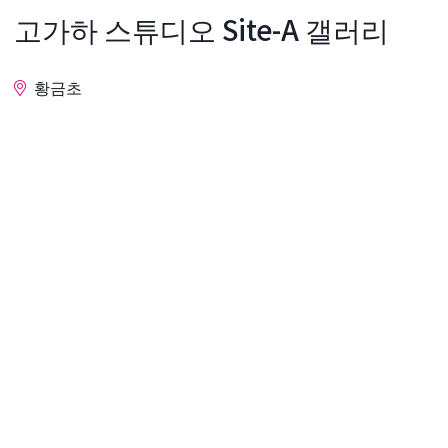
고가하 스튜디오 Site-A 갤러리
황금초
문의
고가네마치 에리어 매니지먼트 센터가 관리하는 갤러
리입니다. 장르에 얽매이지 않고, 앞으로 활약하는 젊
은 작가들을 서포트. 「황금쵸 바자르」를 비롯해 전
람회나 워크숍이 행해지고 있습니다.
상세 정보