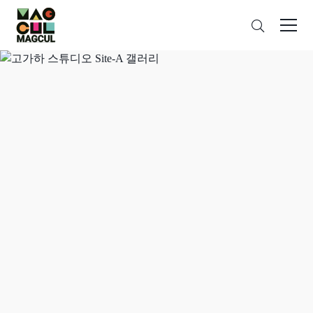
ン
검
テ
색
ン
ツ
に
ス
キ
ッ
プ