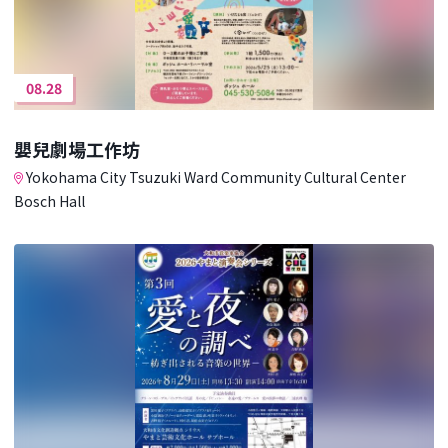
08.28
嬰兒劇場工作坊
Yokohama City Tsuzuki Ward Community Cultural Center
Bosch Hall