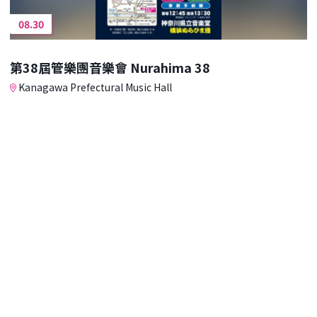
08.30
第38屆管樂團音樂會 Nurahima 38
Kanagawa Prefectural Music Hall
08.30