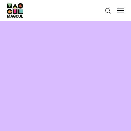
ン
搜
テ
索
ン
ツ
に
ス
キ
ッ
プ