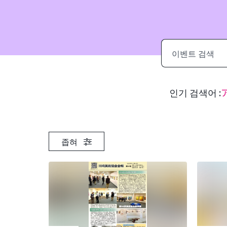
검
색
인기 검색어 :
좁혀