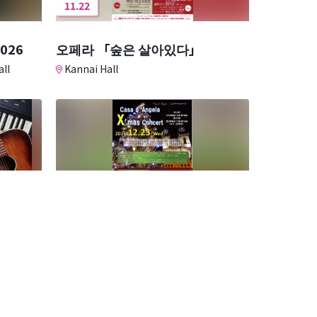
11.22
2026
오페라 「숲은 살아있다」
ll
Kannai Hall
12.23
라.
크리스마스 콘서트
ural