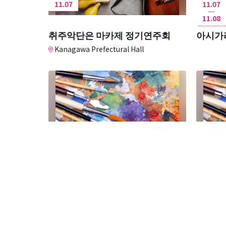
11.07
11.07
11.08
취주악단은 마카제 정기연주회
아시가라
Kanagawa Prefectural Hall
12.02
12.08
12.06
12.14
가나가와현 여류 미술가 협회전
제49
Yokohama Civic Gallery
Yokoha