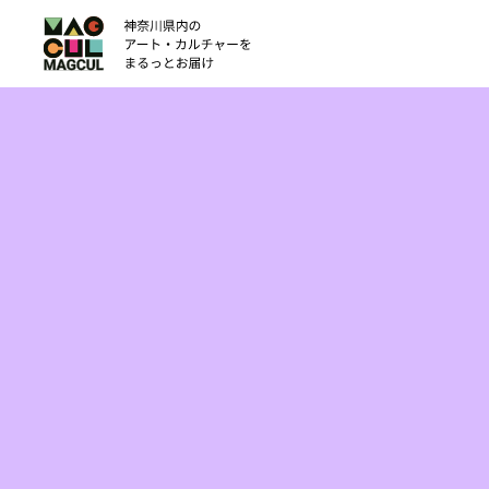
ン
テ
ン
ツ
に
ス
キ
ッ
プ