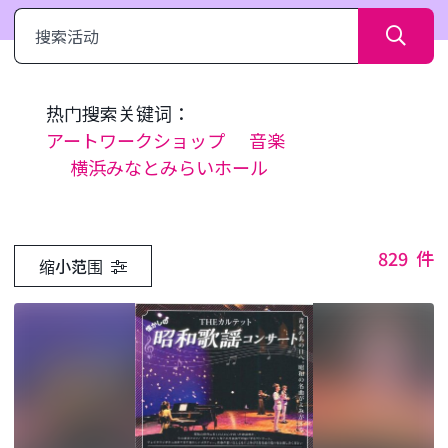
搜
索
热门搜索关键词：
アートワークショップ
音楽
横浜みなとみらいホール
829
件
缩小范围