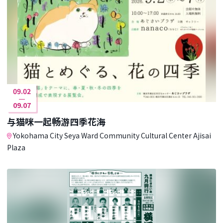
09.02
09.07
与猫咪一起畅游四季花海
Yokohama City Seya Ward Community Cultural Center Ajisai
Plaza