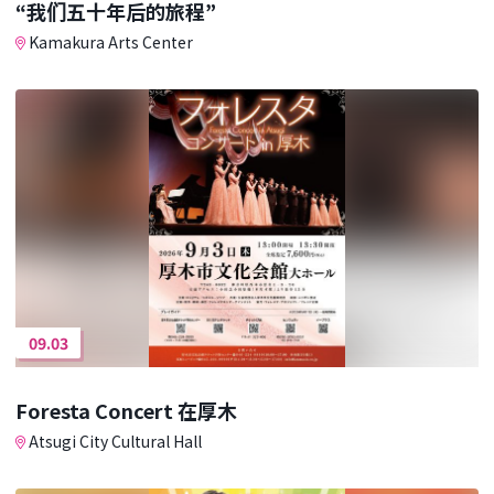
“我们五十年后的旅程”
Kamakura Arts Center
09.03
Foresta Concert 在厚木
Atsugi City Cultural Hall