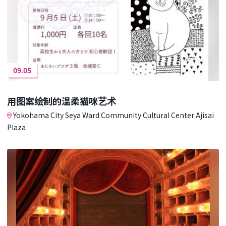
09.05
用图案绘制的温柔猫咪艺术
Yokohama City Seya Ward Community Cultural Center Ajisai
Plaza