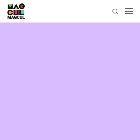
ン
搜
テ
索
ン
ツ
に
ス
キ
ッ
プ