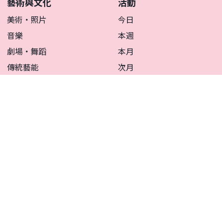
藝術與文化
活動
美術・照片
今日
音樂
本週
劇場・舞蹈
本月
傳統藝能
次月
文化・歷史
全部活動
其他
活動日曆
雜誌
雜誌
區域
區域