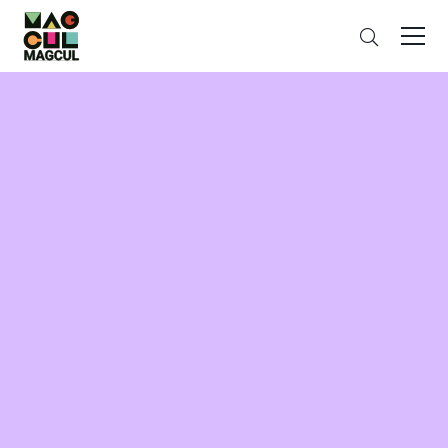
ン
搜
テ
索
ン
ツ
に
ス
キ
ッ
プ