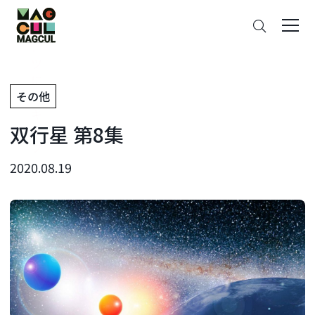
ン
搜
テ
索
ン
ツ
に
その他
ス
キ
双行星 第8集
ッ
プ
2020.08.19