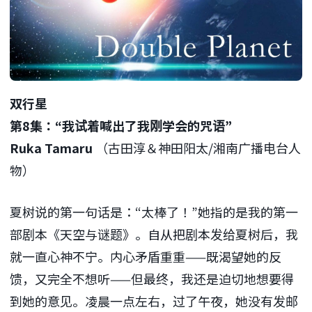
双行星
第8集：“我试着喊出了我刚学会的咒语”
Ruka Tamaru
（古田淳＆神田阳太/湘南广播电台人
物）
夏树说的第一句话是：“太棒了！”她指的是我的第一
部剧本《天空与谜题》。自从把剧本发给夏树后，我
就一直心神不宁。内心矛盾重重——既渴望她的反
馈，又完全不想听——但最终，我还是迫切地想要得
到她的意见。凌晨
一点
左右，过了午夜，她没有发邮