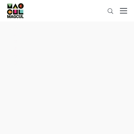
ン
搜
テ
索
ン
ツ
に
ス
キ
ッ
プ