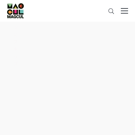
ン
搜
テ
索
ン
ツ
に
ス
キ
ッ
プ