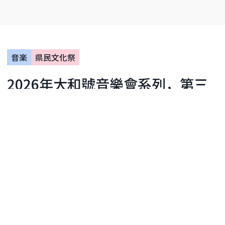
音楽
県民文化祭
2026年大和號音樂會系列，第三
部分
大和市文化創作中心 天狼星
日期：2026年8月29日
距離活動還有19天
活動
詢問