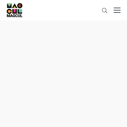
ン
搜
テ
索
ン
ツ
に
ス
キ
ッ
プ