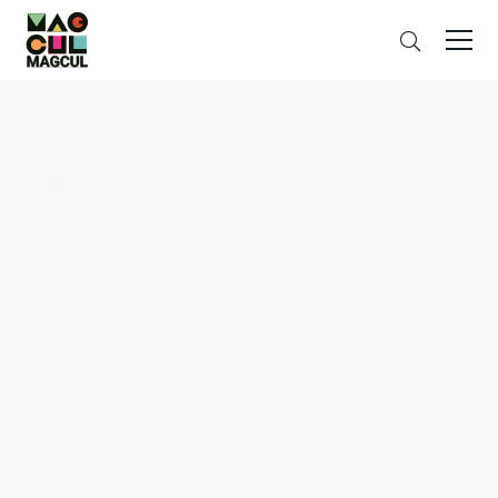
ン
さ
テ
が
ン
す
ツ
に
ス
キ
ッ
プ