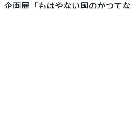
企画展「もはやない国のかつてな
い光 東ドイツの女性写真家た
ち」
神奈川県立近代美術館 葉山
開催期間：2026年06月13日〜2026年08月30日
開催中
イベント
お問い合わせ
開催概要