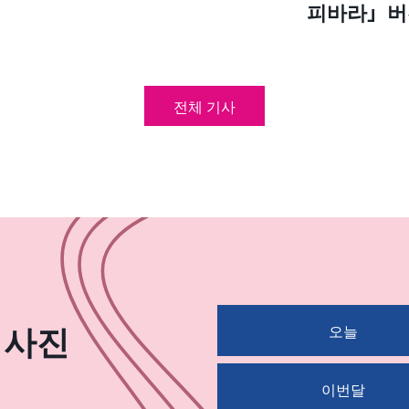
」
피바라」버전
전체 기사
 사진
오늘
이번달