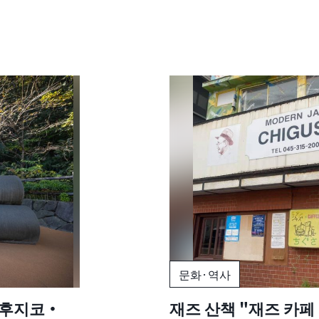
문화·역사
 후지코・
재즈 산책 "재즈 카페 