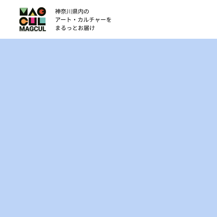
ン
テ
ン
ツ
に
ス
キ
ッ
プ