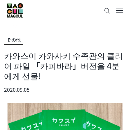
ン
검
テ
색
ン
ツ
に
その他
ス
キ
카와스이 카와사키 수족관의 클리
ッ
プ
어 파일 「카피바라」버전을 4분
에게 선물!
2020.09.05