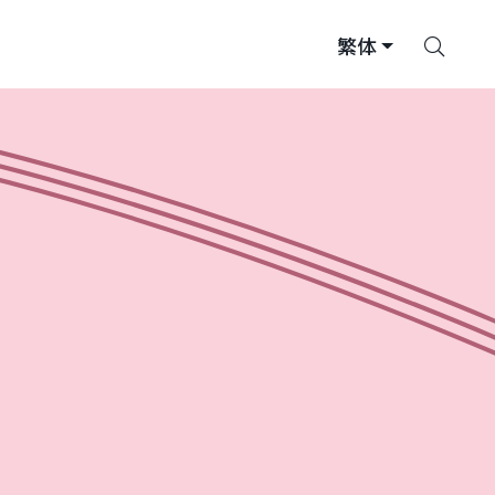
搜
繁体
索