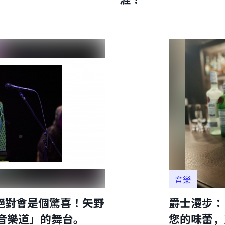
音樂
絕對會是個驚喜！矢野
爵士漫步：B
音樂道」的舞台。
您的味蕾，