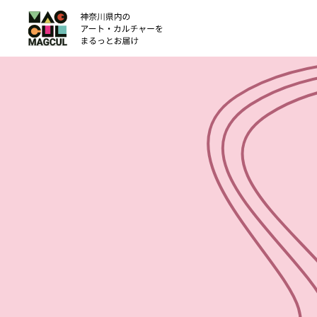
ン
テ
ン
ツ
に
ス
キ
ッ
プ