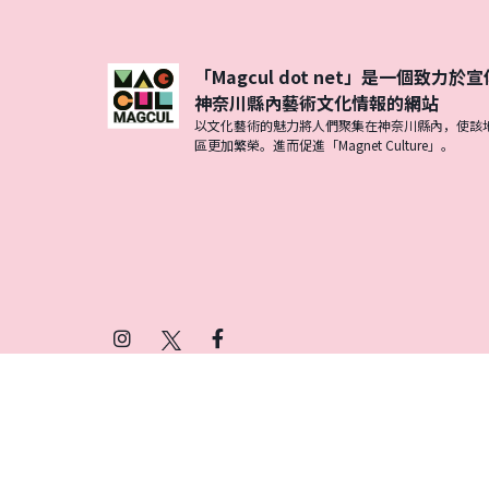
「Magcul dot net」是一個致力於宣
神奈川縣內藝術文化情報的網站
以文化藝術的魅力將人們聚集在神奈川縣內，使該
區更加繁榮。進而促進「Magnet Culture」。
Instagram
X
Facebook
(Twitter)
プライバシーポリシー
SNSアカウント運用ポ
© 2026 Magcul All Rights Reserved.