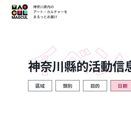
ン
テ
ン
ツ
に
ス
キ
ッ
神奈川縣的活動信
プ
區域
類別
目的
日期