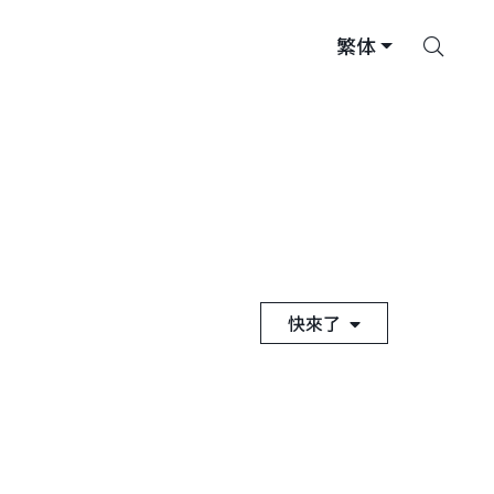
搜
繁体
索
快來了