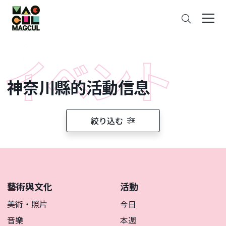
ン
搜
テ
索
ン
ツ
に
ス
神奈川縣的活動信息
キ
ッ
プ
絞り込む
藝術與文化
活動
美術・照片
今日
音樂
本週